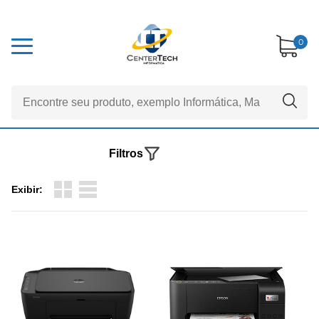
0
Filtros
Exibir: