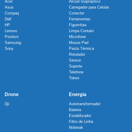
Acer
Álcool Isopropílico
Asus
Carregador para Celular
Compaq
Conector
Dell
Ferramentas
HP
Figurinhas
Lenovo
Limpa Contato
Positivo
Microfone
Samsung
Mouse Pad
Sony
Pasta Térmica
Rotulador
Sensor
Suporte
Telefone
Token
Drone
Energia
Dji
Autotransformador
Bateria
Estabilizador
Filtro de Linha
Nobreak