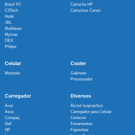
Brazil PC
Cartucho HP
C3Tech
Cartuchos Canon
Horbi
JBL
Multilaser
Mymax
OEX
Philips
Celular
Cooler
Motorola
Gabinete
Processador
Carregador
Diversos
Acer
Álcool Isopropílico
Asus
Carregador para Celular
Compaq
Conector
Dell
Ferramentas
HP
Figurinhas