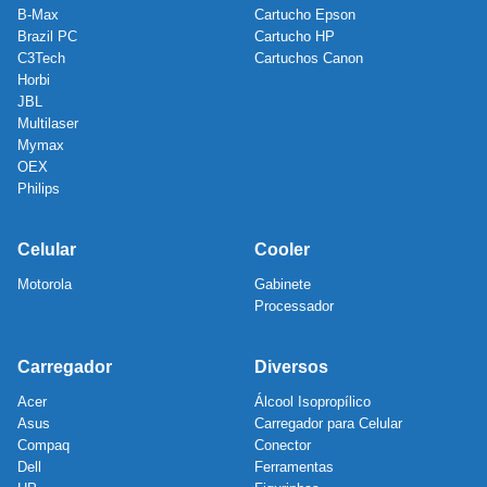
B-Max
Cartucho Epson
Brazil PC
Cartucho HP
C3Tech
Cartuchos Canon
Horbi
JBL
Multilaser
Mymax
OEX
Philips
Celular
Cooler
Motorola
Gabinete
Processador
Carregador
Diversos
Acer
Álcool Isopropílico
Asus
Carregador para Celular
Compaq
Conector
Dell
Ferramentas