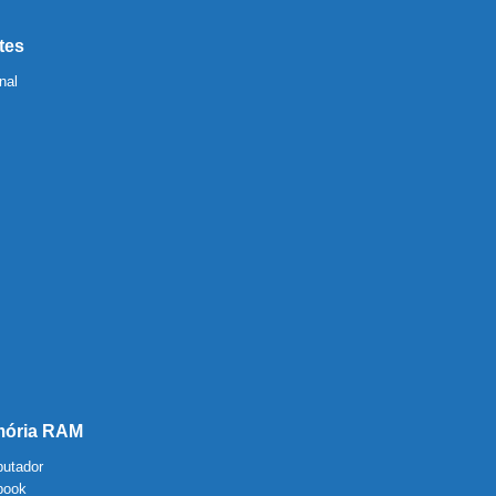
tes
nal
ória RAM
utador
book