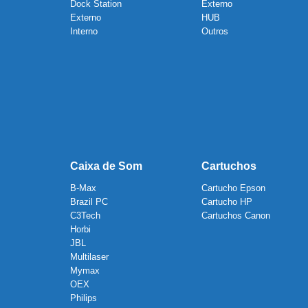
Dock Station
Externo
Externo
HUB
Interno
Outros
Caixa de Som
Cartuchos
B-Max
Cartucho Epson
Brazil PC
Cartucho HP
C3Tech
Cartuchos Canon
Horbi
JBL
Multilaser
Mymax
OEX
Philips