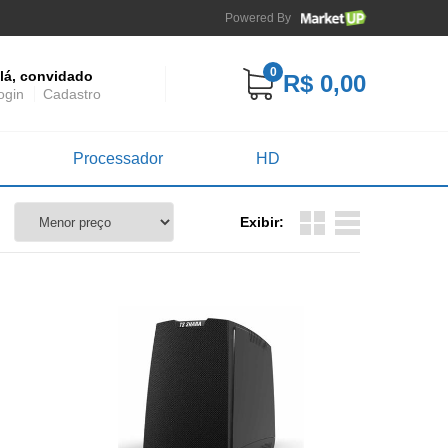
Powered By
0
lá, convidado
R$ 0,00
ogin
Cadastro
Processador
HD
Exibir: