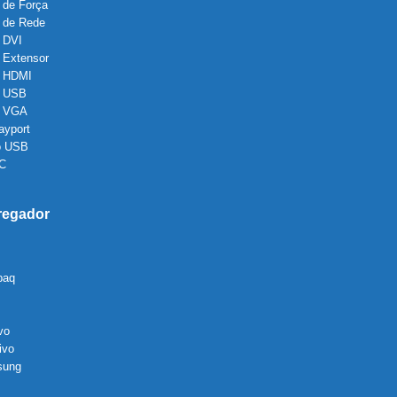
 de Força
 de Rede
 DVI
 Extensor
 HDMI
 USB
o VGA
ayport
o USB
 C
regador
paq
vo
ivo
sung