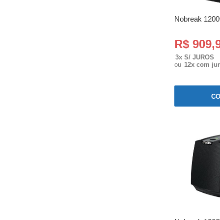
Nobreak 1200
R$ 909,
3x S/ JUROS
ou
12x com ju
C