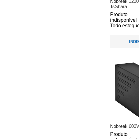
Nobreak 1200V
TsShara
Produto
indisponível
Todo estoque
INDI
Nobreak 600V
Produto