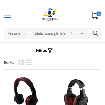
0
Filtros
Exibir: