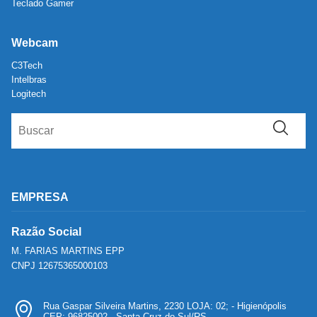
Teclado Gamer
Webcam
C3Tech
Intelbras
Logitech
EMPRESA
Razão Social
M. FARIAS MARTINS EPP
CNPJ 12675365000103
Rua Gaspar Silveira Martins, 2230 LOJA: 02; - Higienópolis
CEP: 96825002 - Santa Cruz do Sul/RS