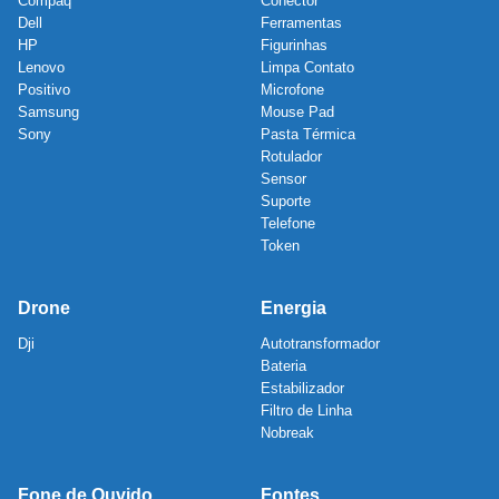
Compaq
Conector
Dell
Ferramentas
HP
Figurinhas
Lenovo
Limpa Contato
Positivo
Microfone
Samsung
Mouse Pad
Sony
Pasta Térmica
Rotulador
Sensor
Suporte
Telefone
Token
Drone
Energia
Dji
Autotransformador
Bateria
Estabilizador
Filtro de Linha
Nobreak
Fone de Ouvido
Fontes