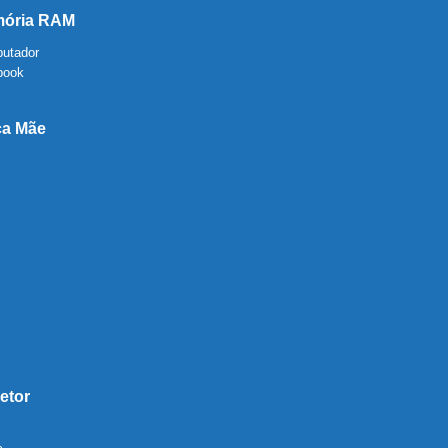
ória RAM
utador
book
ca Mãe
etor