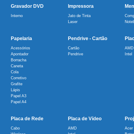
Gravador DVD
Impressora
Mem
Interno
Jato de Tinta
Comp
Laser
Note
Papelaria
Pendrive - Cartão
Pla
Acessórios
Cartão
AMD
Apontador
Pendrive
Intel
Borracha
Caneta
Cola
Corretivo
Grafite
Lápis
Papel A3
Papel A4
Placa de Rede
Placa de Vídeo
Proj
Cabo
AMD
Acer