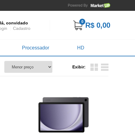
Powered By
0
lá, convidado
R$ 0,00
ogin
Cadastro
Processador
HD
Exibir: