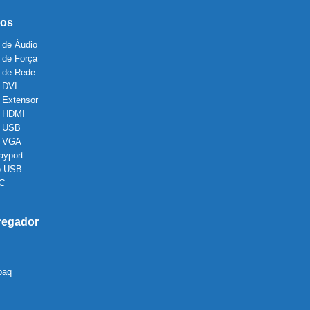
os
 de Áudio
 de Força
 de Rede
 DVI
 Extensor
 HDMI
 USB
o VGA
ayport
o USB
 C
regador
paq