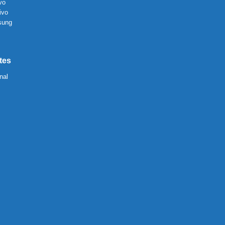
vo
ivo
sung
tes
nal