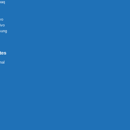
paq
vo
ivo
sung
tes
nal