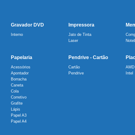
Gravador DVD
Impressora
Mem
Interno
Jato de Tinta
Comp
Laser
Note
Papelaria
Pendrive - Cartão
Pla
Acessórios
Cartão
AMD
Apontador
Pendrive
Intel
Borracha
Caneta
Cola
Corretivo
Grafite
Lápis
Papel A3
Papel A4