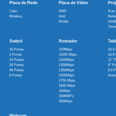
Placa de Rede
Placa de Vídeo
Proj
Cabo
AMD
Acer
Wireless
Intel
Bete
Nvidia
Intel
Toma
Switch
Roteador
Tab
16 Portas
100Mbps
10.4
2 Portas
11000 Mbps
10.9
24 Portas
1200Mbps
11" 
28 Portas
1300Mbps
9" P
48 Portas
1350Mbps
9.6 
8 Portas
1500Mbps
Aces
1750 Mbps
1800 Mbps
24Mbps
300MBPs
450Mbps
Webcam