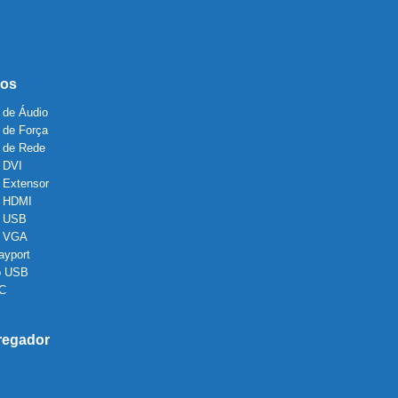
os
 de Áudio
 de Força
 de Rede
 DVI
 Extensor
 HDMI
 USB
o VGA
ayport
o USB
 C
regador