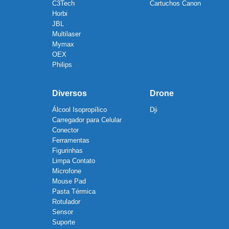
C3Tech
Cartuchos Canon
Horbi
JBL
Multilaser
Mymax
OEX
Philips
Diversos
Drone
Álcool Isopropílico
Dji
Carregador para Celular
Conector
Ferramentas
Figurinhas
Limpa Contato
Microfone
Mouse Pad
Pasta Térmica
Rotulador
Sensor
Suporte