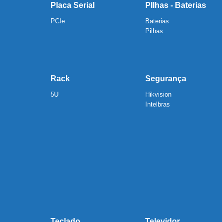
Placa Serial
PIlhas - Baterias
PCIe
Baterias
Pilhas
Rack
Segurança
5U
Hikvision
Intelbras
Teclado
Televidor