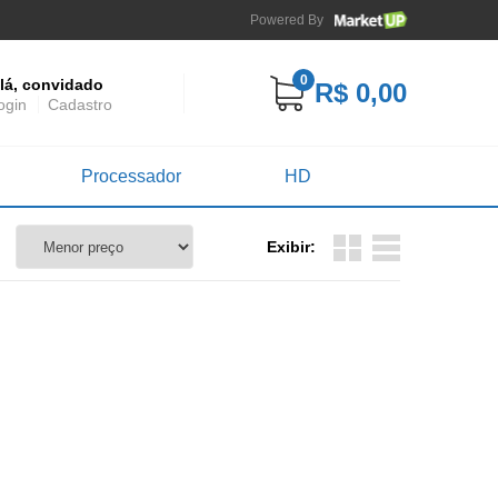
Powered By
0
lá, convidado
R$ 0,00
ogin
Cadastro
Processador
HD
Exibir: