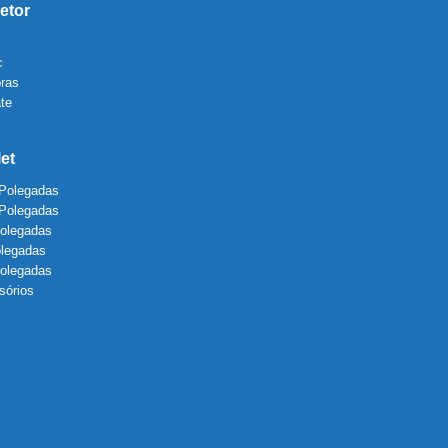
etor
c
bras
te
let
 Polegadas
 Polegadas
Polegadas
olegadas
Polegadas
sórios