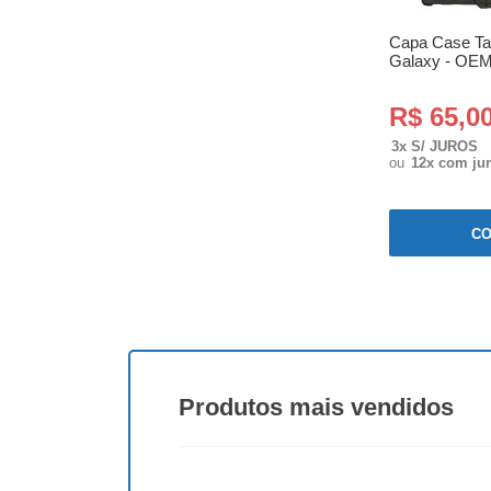
Capa Case Ta
Galaxy - OE
R$ 65,0
3x S/ JUROS
ou
12x com ju
C
Produtos
mais vendidos