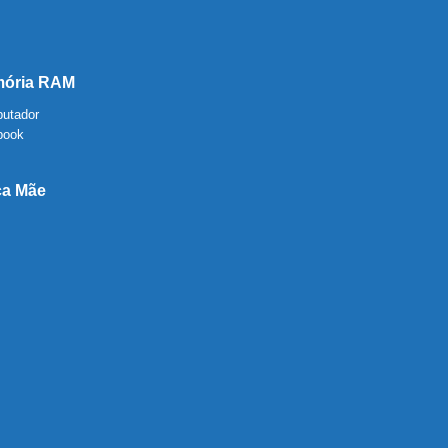
ória RAM
utador
book
ca Mãe