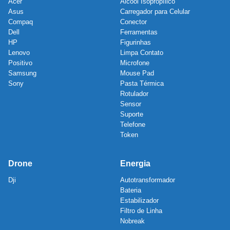
Acer
Álcool Isopropílico
Asus
Carregador para Celular
Compaq
Conector
Dell
Ferramentas
HP
Figurinhas
Lenovo
Limpa Contato
Positivo
Microfone
Samsung
Mouse Pad
Sony
Pasta Térmica
Rotulador
Sensor
Suporte
Telefone
Token
Drone
Energia
Dji
Autotransformador
Bateria
Estabilizador
Filtro de Linha
Nobreak