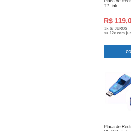
Placa de Red
TPLink
R$ 119,
3x S/ JUROS
ou
12x com ju
C
Placa de Red