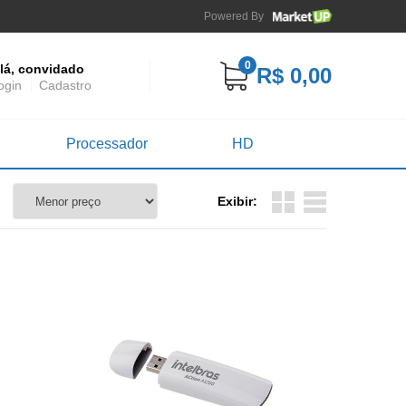
Powered By
0
lá, convidado
R$ 0,00
ogin
Cadastro
Processador
HD
Exibir: