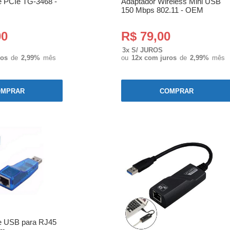
e PCIe TG-3468 -
Adaptador Wireless Mini USB
150 Mbps 802.11 - OEM
00
R$ 79,00
3x S/ JUROS
ros
de
2,99%
mês
ou
12x com juros
de
2,99%
mês
OMPRAR
COMPRAR
e USB para RJ45