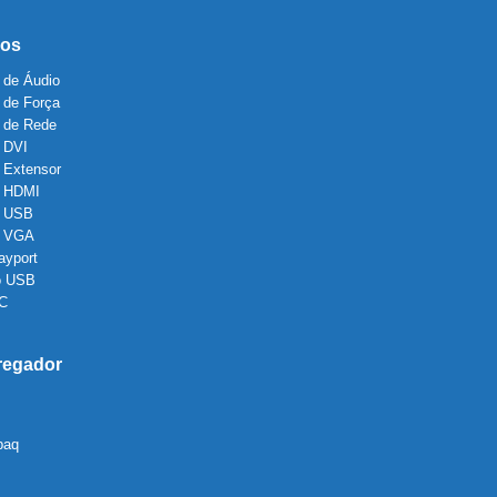
os
 de Áudio
 de Força
 de Rede
 DVI
 Extensor
 HDMI
 USB
o VGA
ayport
o USB
 C
regador
paq