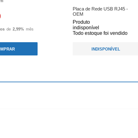
om
Placa de Rede USB RJ45 -
OEM
0
Produto
indisponível
ros
de
2,99%
mês
Todo estoque foi vendido
OMPRAR
INDISPONÍVEL