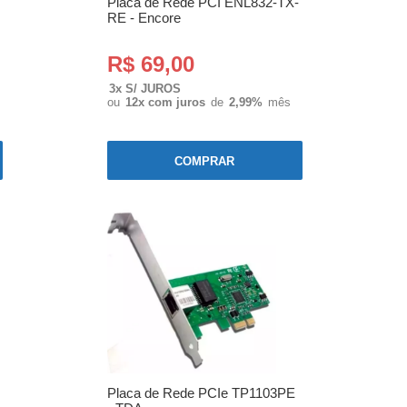
Placa de Rede PCI ENL832-TX-
RE - Encore
R$ 69,00
3x S/ JUROS
ou
12x com juros
de
2,99%
mês
COMPRAR
Placa de Rede PCIe TP1103PE