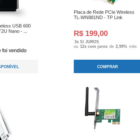
Placa de Rede PCIe Wireless
TL-WN881ND - TP Link
reless USB 600
2U Nano - ...
R$ 199,00
3x S/ JUROS
ou
12x com juros
de
2,99%
mês
 foi vendido
SPONÍVEL
COMPRAR