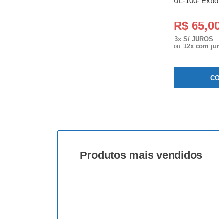
UL-100- Exb
R$ 65,0
3x S/ JUROS
ou
12x com ju
C
Produtos
mais vendidos