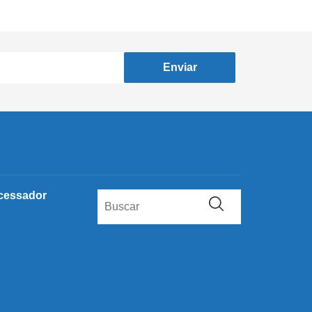
Enviar
cessador