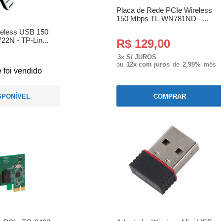
Placa de Rede PCIe Wireless
150 Mbps TL-WN781ND - ...
reless USB 150
2N - TP-Lin...
R$ 129,00
3x S/ JUROS
ou
12x com juros
de
2,99%
mês
 foi vendido
SPONÍVEL
COMPRAR