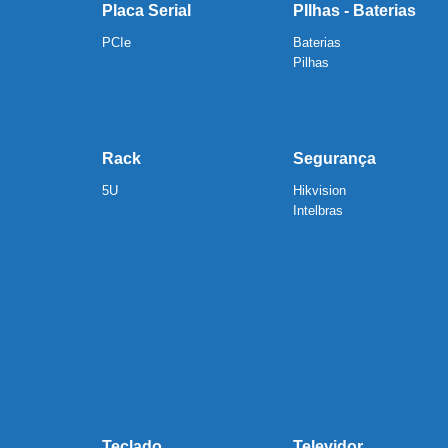
Placa Serial
PIlhas - Baterias
PCIe
Baterias
Pilhas
Rack
Segurança
5U
Hikvision
Intelbras
Teclado
Televidor