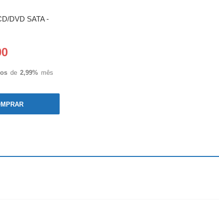
CD/DVD SATA -
00
ros
de
2,99%
mês
OMPRAR