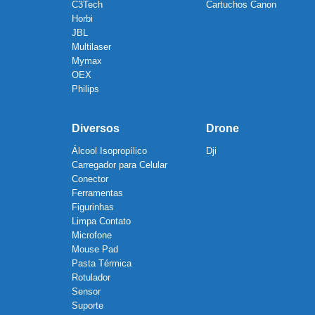
C3Tech
Cartuchos Canon
Horbi
JBL
Multilaser
Mymax
OEX
Philips
Diversos
Drone
Álcool Isopropílico
Dji
Carregador para Celular
Conector
Ferramentas
Figurinhas
Limpa Contato
Microfone
Mouse Pad
Pasta Térmica
Rotulador
Sensor
Suporte