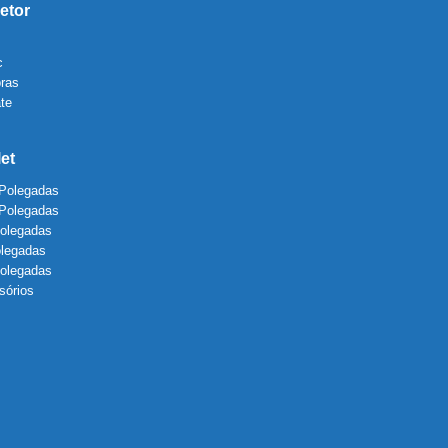
etor
c
bras
te
let
 Polegadas
 Polegadas
Polegadas
olegadas
Polegadas
sórios