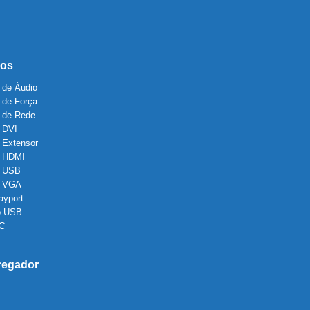
os
 de Áudio
 de Força
 de Rede
 DVI
 Extensor
 HDMI
 USB
o VGA
ayport
o USB
 C
regador