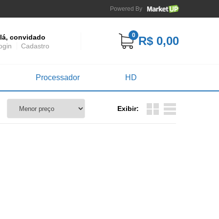
Powered By
0
lá, convidado
R$ 0,00
ogin
Cadastro
Processador
HD
Exibir: