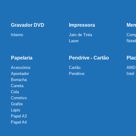
Gravador DVD
Impressora
Mem
Interno
Jato de Tinta
Comp
Laser
Note
Papelaria
Pendrive - Cartão
Pla
Acessórios
Cartão
AMD
Apontador
Pendrive
Intel
Borracha
Caneta
Cola
Corretivo
Grafite
Lápis
Papel A3
Papel A4