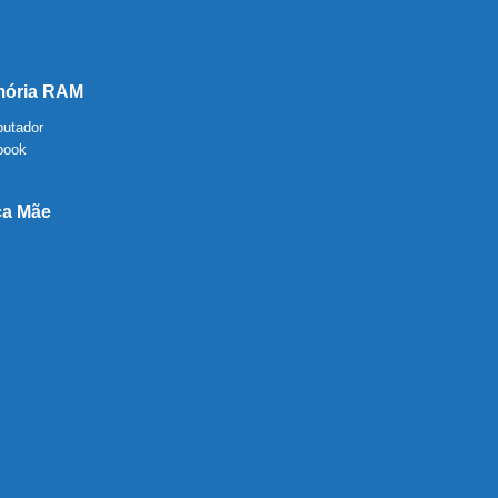
ória RAM
utador
book
ca Mãe