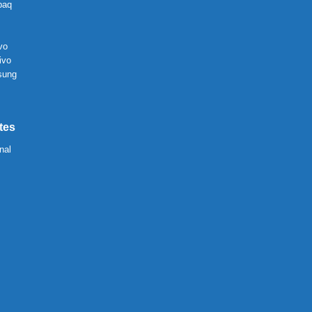
paq
vo
ivo
sung
tes
nal