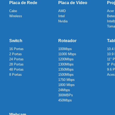
Placa de Rede
Placa de Vídeo
Proj
Cabo
AMD
Acer
Wireless
Intel
Bete
Nvidia
Intel
Toma
Switch
Roteador
Tab
16 Portas
100Mbps
10.4
2 Portas
11000 Mbps
10.9
24 Portas
1200Mbps
11" 
28 Portas
1300Mbps
9" P
48 Portas
1350Mbps
9.6 
8 Portas
1500Mbps
Aces
1750 Mbps
1800 Mbps
24Mbps
300MBPs
450Mbps
Webcam