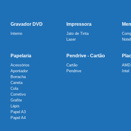
Gravador DVD
Impressora
Mem
Interno
Jato de Tinta
Comp
Laser
Note
Papelaria
Pendrive - Cartão
Pla
Acessórios
Cartão
AMD
Apontador
Pendrive
Intel
Borracha
Caneta
Cola
Corretivo
Grafite
Lápis
Papel A3
Papel A4