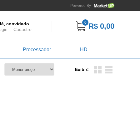
Powered By
0
lá, convidado
R$ 0,00
ogin
Cadastro
Processador
HD
Exibir: