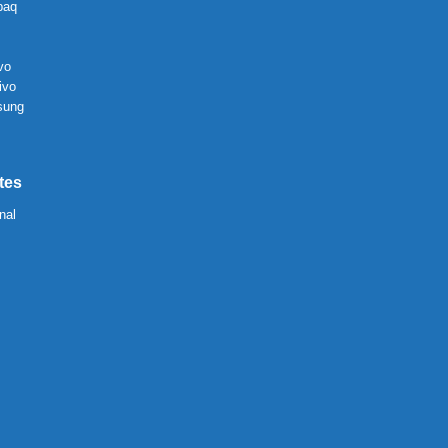
paq
vo
ivo
sung
tes
nal