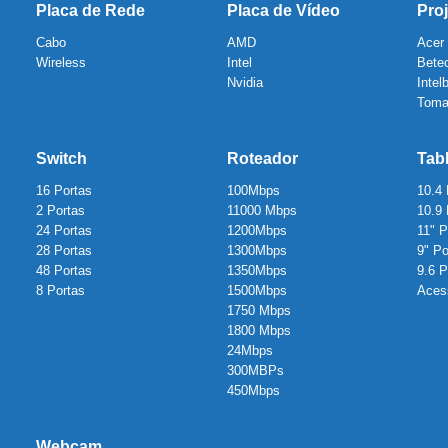
Placa de Rede
Placa de Vídeo
Proj
Cabo
AMD
Acer
Wireless
Intel
Bete
Nvidia
Intel
Toma
Switch
Roteador
Tab
16 Portas
100Mbps
10.4
2 Portas
11000 Mbps
10.9
24 Portas
1200Mbps
11" 
28 Portas
1300Mbps
9" P
48 Portas
1350Mbps
9.6 
8 Portas
1500Mbps
Aces
1750 Mbps
1800 Mbps
24Mbps
300MBPs
450Mbps
Webcam