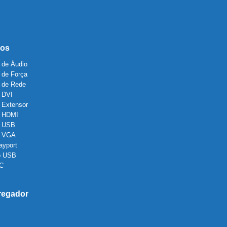
os
 de Áudio
 de Força
 de Rede
 DVI
 Extensor
 HDMI
 USB
o VGA
ayport
o USB
 C
regador