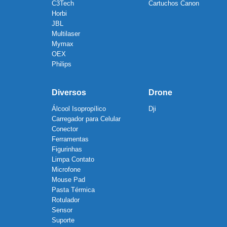
C3Tech
Cartuchos Canon
Horbi
JBL
Multilaser
Mymax
OEX
Philips
Diversos
Drone
Álcool Isopropílico
Dji
Carregador para Celular
Conector
Ferramentas
Figurinhas
Limpa Contato
Microfone
Mouse Pad
Pasta Térmica
Rotulador
Sensor
Suporte