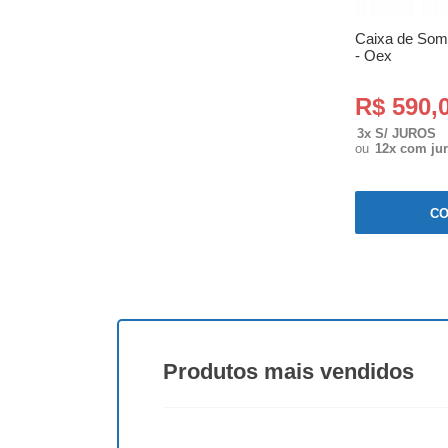
Caixa de Som
- Oex
R$ 590,
3x S/ JUROS
ou
12x com ju
C
Produtos
mais vendidos