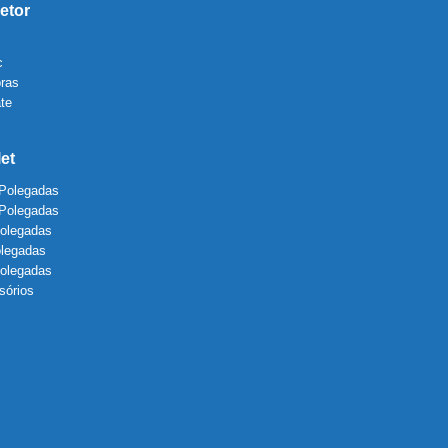
etor
c
bras
te
let
 Polegadas
 Polegadas
Polegadas
olegadas
Polegadas
sórios