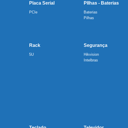
Placa Serial
PIlhas - Baterias
PCIe
Baterias
Pilhas
Rack
Segurança
5U
Hikvision
Intelbras
Teclado
Televidor