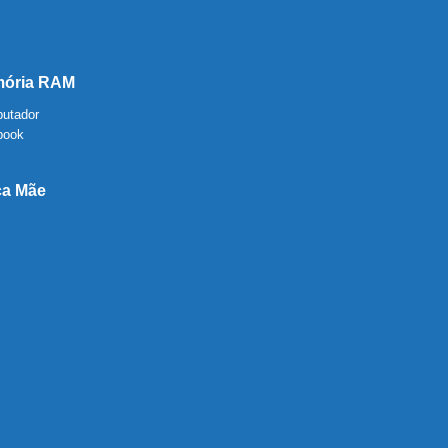
ória RAM
utador
book
ca Mãe