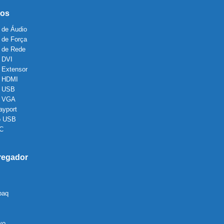
os
 de Áudio
 de Força
 de Rede
 DVI
 Extensor
 HDMI
 USB
o VGA
ayport
o USB
 C
regador
paq
vo