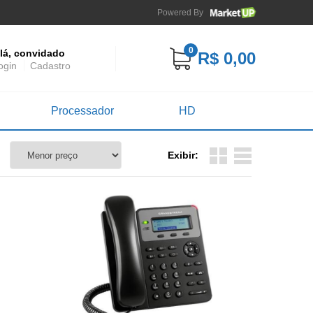
Powered By
0
lá, convidado
R$ 0,00
ogin
Cadastro
Processador
HD
Exibir: