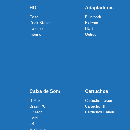
HD
Adaptadores
Case
Bluetooth
Dock Station
Externo
Externo
HUB
Interno
Outros
Caixa de Som
Cartuchos
B-Max
Cartucho Epson
Brazil PC
Cartucho HP
C3Tech
Cartuchos Canon
Horbi
JBL
Multilaser