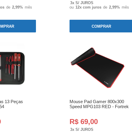
3x S/ JUROS
ros
de
2,99%
mês
ou
12x com juros
de
2,99%
mês
OMPRAR
COMPRAR
as 13 Peças
Mouse Pad Gamer 800x300
54
Speed MPG103 RED - Fortrek
0
R$ 69,00
3x S/ JUROS