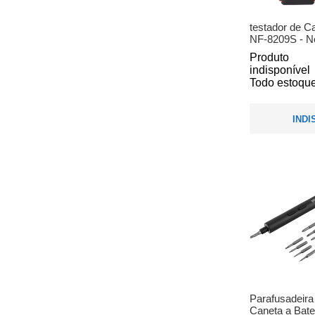
testador de C
NF-8209S - N
Produto
indisponível
Todo estoque
INDI
Parafusadeira
Caneta a Bater