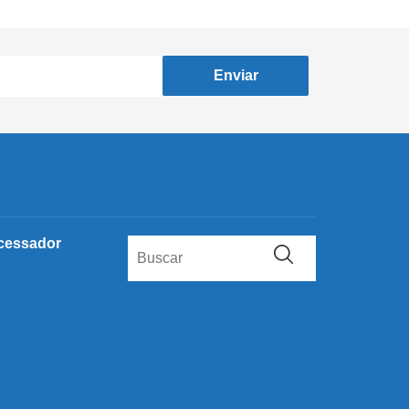
Enviar
cessador