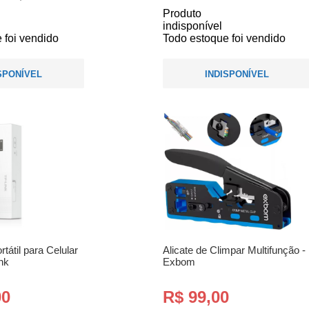
Produto
indisponível
 foi vendido
Todo estoque foi vendido
SPONÍVEL
INDISPONÍVEL
tátil para Celular
Alicate de Climpar Multifunção -
nk
Exbom
00
R$ 99,00