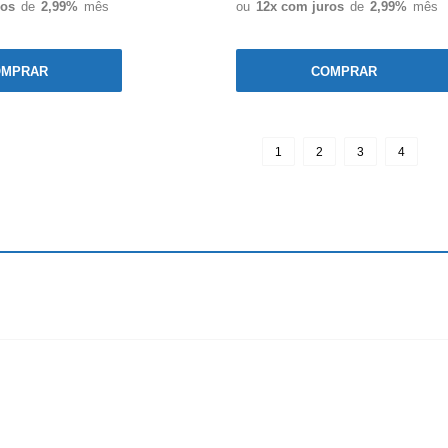
ros
de
2,99%
mês
ou
12x com juros
de
2,99%
mês
OMPRAR
COMPRAR
1
2
3
4