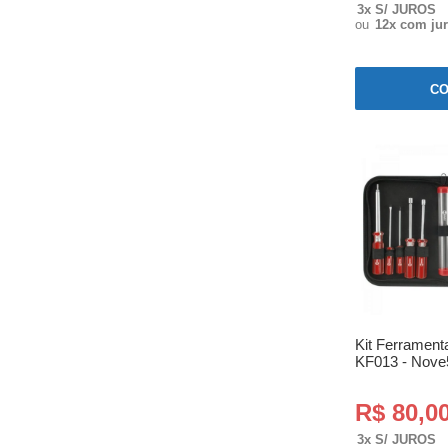
3x S/ JUROS
ou
12x com ju
C
Kit Ferrament
KF013 - Nove
R$ 80,0
3x S/ JUROS