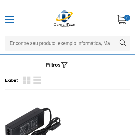
0
Filtros
Exibir: