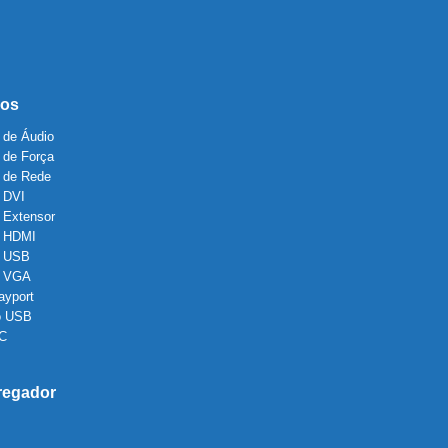
os
 de Áudio
 de Força
 de Rede
 DVI
 Extensor
 HDMI
 USB
o VGA
ayport
o USB
 C
regador