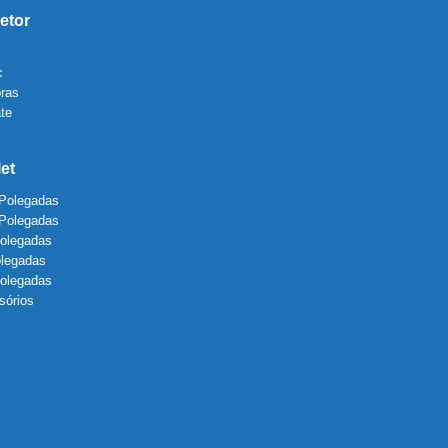
etor
c
bras
te
let
 Polegadas
 Polegadas
Polegadas
olegadas
Polegadas
sórios