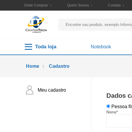
Onde Comprar
Quem Somos
Contato
Toda loja
Notebook
Home
Cadastro
Meu cadastro
Dados c
Pessoa fí
Nome*