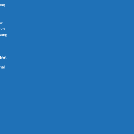
paq
vo
ivo
sung
tes
nal