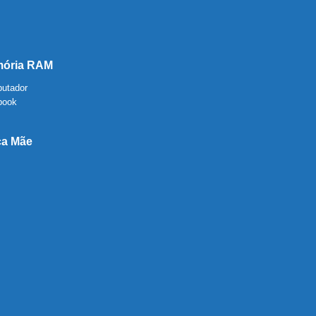
ória RAM
utador
book
ca Mãe