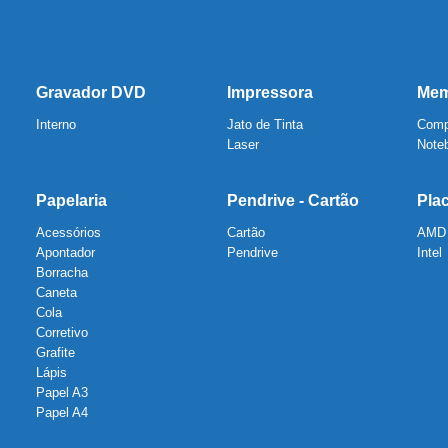
Gravador DVD
Impressora
Mem
Interno
Jato de Tinta
Comp
Laser
Note
Papelaria
Pendrive - Cartão
Pla
Acessórios
Cartão
AMD
Apontador
Pendrive
Intel
Borracha
Caneta
Cola
Corretivo
Grafite
Lápis
Papel A3
Papel A4