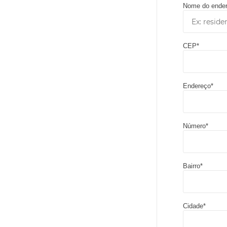
Nome do ende
CEP*
Endereço*
Número*
Bairro*
Cidade*