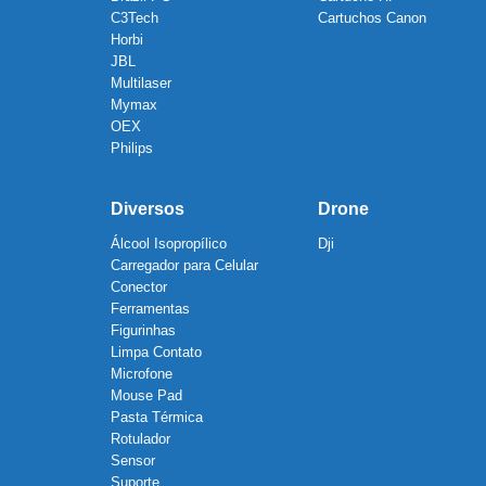
C3Tech
Cartuchos Canon
Horbi
JBL
Multilaser
Mymax
OEX
Philips
Diversos
Drone
Álcool Isopropílico
Dji
Carregador para Celular
Conector
Ferramentas
Figurinhas
Limpa Contato
Microfone
Mouse Pad
Pasta Térmica
Rotulador
Sensor
Suporte