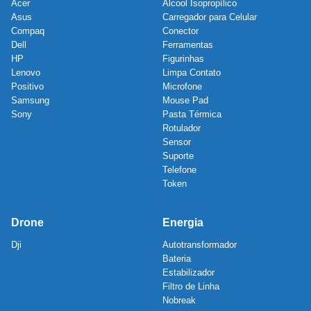
Acer
Álcool Isopropílico
Asus
Carregador para Celular
Compaq
Conector
Dell
Ferramentas
HP
Figurinhas
Lenovo
Limpa Contato
Positivo
Microfone
Samsung
Mouse Pad
Sony
Pasta Térmica
Rotulador
Sensor
Suporte
Telefone
Token
Drone
Energia
Dji
Autotransformador
Bateria
Estabilizador
Filtro de Linha
Nobreak