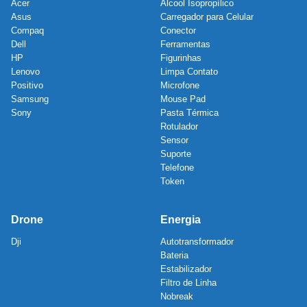
Acer
Álcool Isopropílico
Asus
Carregador para Celular
Compaq
Conector
Dell
Ferramentas
HP
Figurinhas
Lenovo
Limpa Contato
Positivo
Microfone
Samsung
Mouse Pad
Sony
Pasta Térmica
Rotulador
Sensor
Suporte
Telefone
Token
Drone
Energia
Dji
Autotransformador
Bateria
Estabilizador
Filtro de Linha
Nobreak