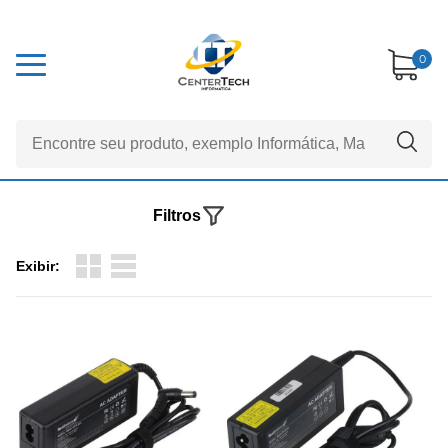
0
Filtros
Exibir: