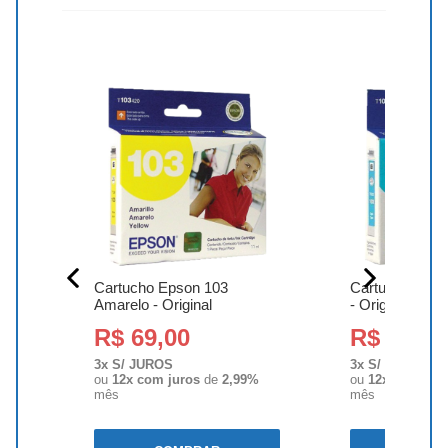
o -
Cartucho Epson 103
Cartucho Epso
Amarelo - Original
- Original
R$ 69,00
R$ 69,00
3x S/ JUROS
3x S/ JUROS
%
ou
12x com juros
de
2,99%
ou
12x com jur
mês
mês