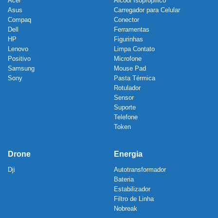
Acer
Álcool Isopropílico
Asus
Carregador para Celular
Compaq
Conector
Dell
Ferramentas
HP
Figurinhas
Lenovo
Limpa Contato
Positivo
Microfone
Samsung
Mouse Pad
Sony
Pasta Térmica
Rotulador
Sensor
Suporte
Telefone
Token
Drone
Energia
Dji
Autotransformador
Bateria
Estabilizador
Filtro de Linha
Nobreak