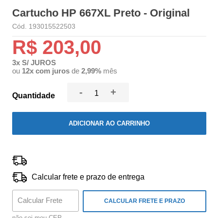
Cartucho HP 667XL Preto - Original
Cód. 193015522503
R$ 203,00
3x S/ JUROS
ou
12x com juros
de
2,99%
mês
-
+
Quantidade
ADICIONAR AO CARRINHO
Calcular frete e prazo de entrega
CALCULAR FRETE E PRAZO
não sei meu CEP