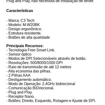
Plug and Play, não necessita de instalação de driver.
Características
- Marca: C3 Tech
- Modelo: M-W20BK
- Design ergonômico.
- Estrutura resistente.
- Botões de alta qualidade
Principais Recursos:
- Tecnologia Free Smart Link.
- Sensor óptico
- Modos de DPI Selecionáveis através de botão.
- Resoluções: 500/8000/1000 DPI
- Raio de transmissão de até 12 metros
- Alta economia das pilhas.
- 2 Pilhas AAA
- Desligamento automático.
- Modo de Operação: 2.4GHz bidirecional
- Comunicação BiDirecional.
- Plug and Play.
- Receptor Nano.
- Botões: Direito, Esquerdo, Rolagem e Ajuste de DPI.