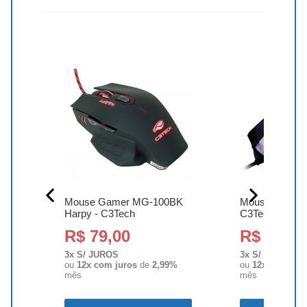
zul
Mouse Gamer MG-100BK
Mouse Gamer 
Harpy - C3Tech
C3Tech
R$ 79,00
R$ 69,00
3x S/ JUROS
3x S/ JUROS
%
ou
12x com juros
de
2,99%
ou
12x com jur
mês
mês